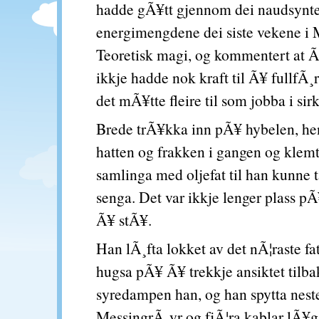
hadde gÃ¥tt gjennom dei naudsynt
energimengdene dei siste vekene 
Teoretisk magi, og kommentert at 
ikkje hadde nok kraft til Ã¥ fullfÃ¸
det mÃ¥tte fleire til som jobba i sirk
Brede trÃ¥kka inn pÃ¥ hybelen, he
hatten og frakken i gangen og klemt
samlinga med oljefat til han kunne t
senga. Det var ikkje lenger plass pÃ¥
Ã¥ stÃ¥.
Han lÃ¸fta lokket av det nÃ¦raste fa
hugsa pÃ¥ Ã¥ trekkje ansiktet tilbak
syredampen han, og han spytta nest
MessingrÃ¸yr og fjÃ¦ra kablar lÃ¥g