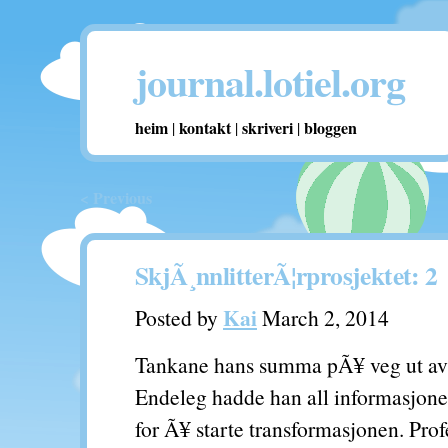
journal.lotiel.org
heim
kontakt
skriveri
bloggen
|
|
|
< Previous
SkjÃ¸nnlitterÃ¦rprosjektet: 2
Kai
Posted by
March 2, 2014
Tankane hans summa pÃ¥ veg ut av 
Endeleg hadde han all informasjone
for Ã¥ starte transformasjonen. Pro