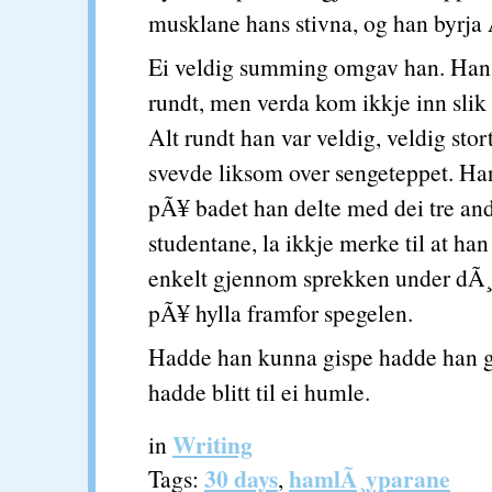
musklane hans stivna, og han byrja
Ei veldig summing omgav han. Han
rundt, men verda kom ikkje inn slik 
Alt rundt han var veldig, veldig stor
svevde liksom over sengeteppet. Han
pÃ¥ badet han delte med dei tre an
studentane, la ikkje merke til at ha
enkelt gjennom sprekken under dÃ¸
pÃ¥ hylla framfor spegelen.
Hadde han kunna gispe hadde han g
hadde blitt til ei humle.
Writing
in
30 days
hamlÃ¸yparane
Tags:
,