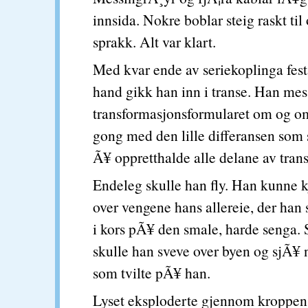
innsida. Nokre boblar steig raskt til
sprakk. Alt var klart.
Med kvar ende av seriekoplinga festa
hand gikk han inn i transe. Han mess
transformasjonsformularet om og om
gong med den lille differansen som s
Ã¥ oppretthalde alle delane av tran
Endeleg skulle han fly. Han kunne 
over vengene hans allereie, der han
i kors pÃ¥ den smale, harde senga.
skulle han sveve over byen og sjÃ¥ 
som tvilte pÃ¥ han.
Lyset eksploderte gjennom kroppen