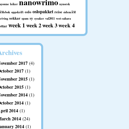
nanowrimo
aayoune
leiker
nynorsk
oslopakket
oslo
reise
Ã¥lebok
oppskrift
sidemÃ¥l
sokkar
sy
kriving
spam
sysaker
val2011
vest-sahara
week 1
week 2
week 3
week 4
ottar
Archives
ovember 2017
(4)
ctober 2017
(1)
ovember 2015
(1)
ctober 2015
(1)
ovember 2014
(1)
ctober 2014
(1)
pril 2014
(1)
arch 2014
(24)
anuary 2014
(1)