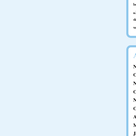
l
n
s
v
N
O
N
O
N
O
A
M
J