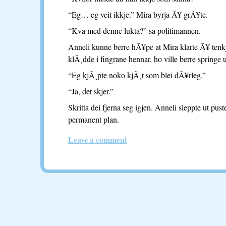
“Eg… eg veit ikkje.” Mira byrja Ã¥ grÃ¥te.
“Kva med denne lukta?” sa politimannen.
Anneli kunne berre hÃ¥pe at Mira klarte Ã¥ tenk
klÃ¸dde i fingrane hennar, ho ville berre springe 
“Eg kjÃ¸pte noko kjÃ¸t som blei dÃ¥rleg.”
“Ja, det skjer.”
Skritta dei fjerna seg igjen. Anneli sleppte ut pus
permanent plan.
Leave a comment