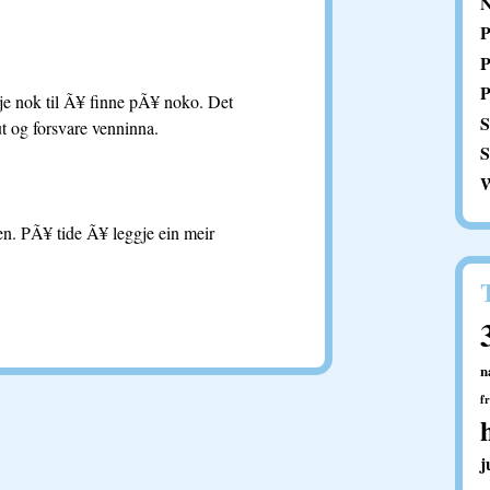
N
P
P
P
je nok til Ã¥ finne pÃ¥ noko. Det
S
ut og forsvare venninna.
S
W
ten. PÃ¥ tide Ã¥ leggje ein meir
n
f
j