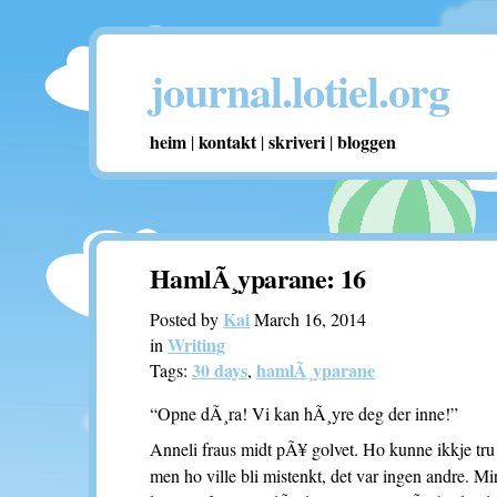
journal.lotiel.org
heim
kontakt
skriveri
bloggen
|
|
|
HamlÃ¸yparane: 16
Kai
Posted by
March 16, 2014
Writing
in
30 days
hamlÃ¸yparane
Tags:
,
“Opne dÃ¸ra! Vi kan hÃ¸yre deg der inne!”
Anneli fraus midt pÃ¥ golvet. Ho kunne ikkje tru
men ho ville bli mistenkt, det var ingen andre. M