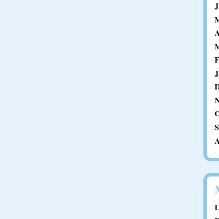
J
M
A
M
F
J
D
N
O
S
A
L