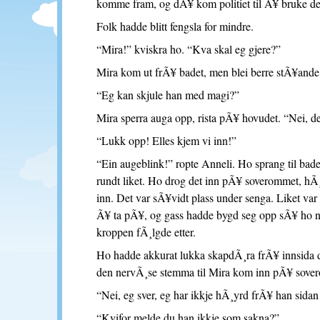
komme fram, og dÃ¥ kom politiet til Ã¥ bruke de
Folk hadde blitt fengsla for mindre.
“Mira!” kviskra ho. “Kva skal eg gjere?”
Mira kom ut frÃ¥ badet, men blei berre stÃ¥ande og
“Eg kan skjule han med magi?”
Mira sperra auga opp, rista pÃ¥ hovudet. “Nei, de
“Lukk opp! Elles kjem vi inn!”
“Ein augeblink!” ropte Anneli. Ho sprang til badet,
rundt liket. Ho drog det inn pÃ¥ soverommet, hÃ¸
inn. Det var sÃ¥vidt plass under senga. Liket var
Ã¥ ta pÃ¥, og gass hadde bygd seg opp sÃ¥ ho nÃ
kroppen fÃ¸lgde etter.
Ho hadde akkurat lukka skapdÃ¸ra frÃ¥ innsida dÃ¥
den nervÃ¸se stemma til Mira kom inn pÃ¥ sove
“Nei, eg sver, eg har ikkje hÃ¸yrd frÃ¥ han sidan
“Kvifor melde du han ikkje som sakna?”