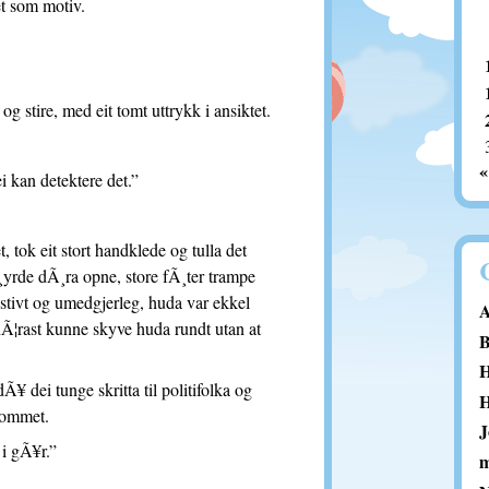
t som motiv.
 stire, med eit tomt uttrykk i ansiktet.
«
i kan detektere det.”
 tok eit stort handklede og tulla det
yrde dÃ¸ra opne, store fÃ¸ter trampe
 stivt og umedgjerleg, huda var ekkel
A
¦rast kunne skyve huda rundt utan at
B
H
 dei tunge skritta til politifolka og
H
rommet.
J
 i gÃ¥r.”