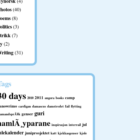
ynorsk
(4)
hotos
(40)
oems
(8)
olitics
(3)
trikk
(7)
y
(2)
riting
(31)
Tags
30 days
2011
camp
2010
angora
books
anowrimo
cardigan
damascus
damstredet
fail
flytting
guri
genser
ramandsprÃ¥k
hamlÃ¸yparane
jul
inspirasjon
interrail
ulekalender
juniprosjektet
katt
kjekkasgenser
kjole