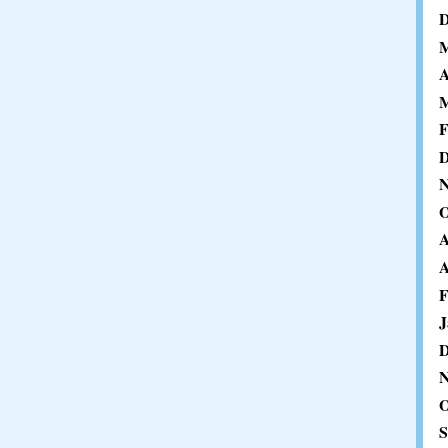
D
M
A
M
F
D
N
O
A
A
F
J
D
N
O
S