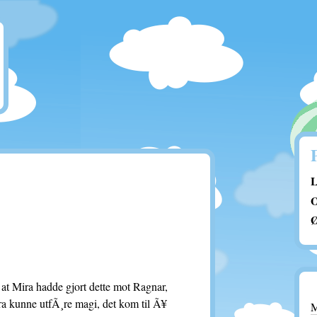
L
O
Ø
 at Mira hadde gjort dette mot Ragnar,
ira kunne utfÃ¸re magi, det kom til Ã¥