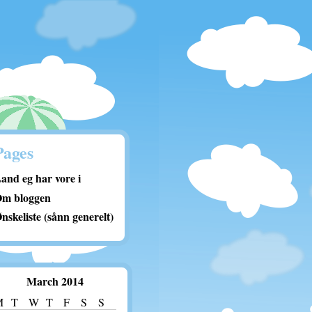
Pages
and eg har vore i
m bloggen
nskeliste (sånn generelt)
March 2014
M
T
W
T
F
S
S