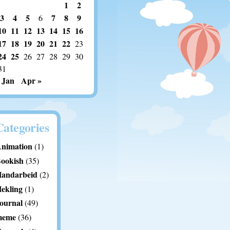
1
2
3
4
5
7
8
9
6
10
11
12
13
14
15
16
17
18
19
20
21
22
23
24
25
26
27
28
29
30
31
 Jan
Apr »
Categories
nimation
(1)
ookish
(35)
andarbeid
(2)
ekling
(1)
ournal
(49)
meme
(36)