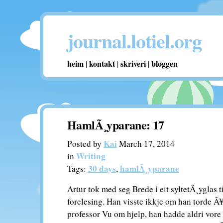
journal.lotiel.org
heim
kontakt
skriveri
bloggen
|
|
|
HamlÃ¸yparane: 17
Kai
Posted by
March 17, 2014
Writing
in
30 days
hamlÃ¸yparane
Tags:
,
Artur tok med seg Brede i eit syltetÃ¸yglas t
forelesing. Han visste ikkje om han torde Ã
professor Vu om hjelp, han hadde aldri vore 