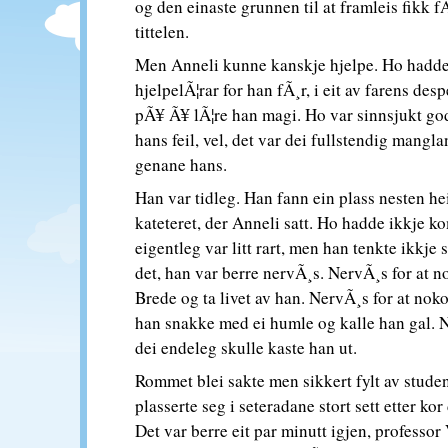
og den einaste grunnen til at framleis fikk f
tittelen.
Men Anneli kunne kanskje hjelpe. Ho hadde
hjelpelÃ¦rar for han fÃ¸r, i eit av farens des
pÃ¥ Ã¥ lÃ¦re han magi. Ho var sinnsjukt god
hans feil, vel, det var dei fullstendig mang
genane hans.
Han var tidleg. Han fann ein plass nesten he
kateteret, der Anneli satt. Ho hadde ikkje 
eigentleg var litt rart, men han tenkte ikkje
det, han var berre nervÃ¸s. NervÃ¸s for at n
Brede og ta livet av han. NervÃ¸s for at nok
han snakke med ei humle og kalle han gal. N
dei endeleg skulle kaste han ut.
Rommet blei sakte men sikkert fylt av studen
plasserte seg i seteradane stort sett etter kor
Det var berre eit par minutt igjen, professo