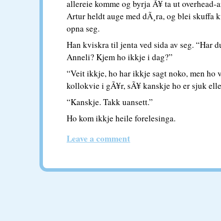
allereie komme og byrja Ã¥ ta ut overhead-a
Artur heldt auge med dÃ¸ra, og blei skuffa 
opna seg.
Han kviskra til jenta ved sida av seg. “Har 
Anneli? Kjem ho ikkje i dag?”
“Veit ikkje, ho har ikkje sagt noko, men ho 
kollokvie i gÃ¥r, sÃ¥ kanskje ho er sjuk ell
“Kanskje. Takk uansett.”
Ho kom ikkje heile forelesinga.
Leave a comment