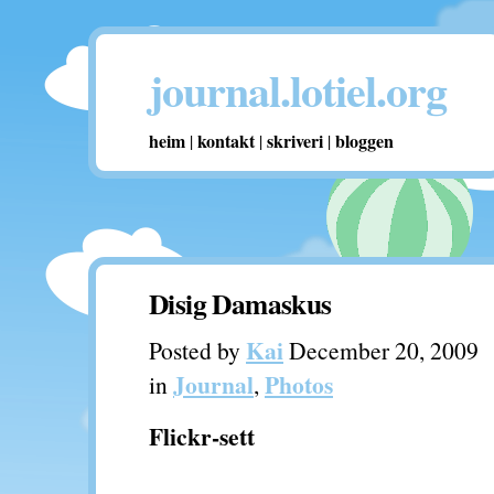
journal.lotiel.org
heim
kontakt
skriveri
bloggen
|
|
|
Disig Damaskus
Kai
Posted by
December 20, 2009
Journal
Photos
in
,
Flickr-sett