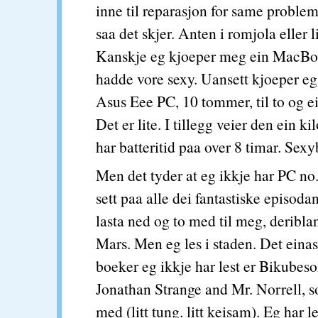
inne til reparasjon for same problem
saa det skjer. Anten i romjola eller li
Kanskje eg kjoeper meg ein MacBo
hadde vore sexy. Uansett kjoeper e
Asus Eee PC, 10 tommer, til to og ei
Det er lite. I tillegg veier den ein kil
har batteritid paa over 8 timar. Sexy
Men det tyder at eg ikkje har PC no.
sett paa alle dei fantastiske episod
lasta ned og to med til meg, deribla
Mars. Men eg les i staden. Det eina
boeker eg ikkje har lest er Bikubes
Jonathan Strange and Mr. Norrell, s
med (litt tung. litt keisam). Eg har l