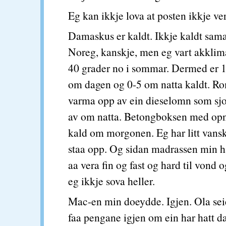
Eg kan ikkje lova at posten ikkje ve
Damaskus er kaldt. Ikkje kaldt sam
Noreg, kanskje, men eg vart akklimat
40 grader no i sommar. Dermed er 
om dagen og 0-5 om natta kaldt. Ro
varma opp av ein dieselomn som sj
av om natta. Betongboksen med opni
kald om morgonen. Eg har litt vans
staa opp. Og sidan madrassen min ha
aa vera fin og fast og hard til vond o
eg ikkje sova heller.
Mac-en min doeydde. Igjen. Ola seie
faa pengane igjen om ein har hatt 