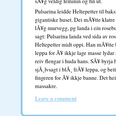
sÃ¥g veldig feminin og fin ut.
Pulsarina leidde Heltepetter til baks
gigantiske huset. Dei mÃ¥tte klatre
lÃ¥g murvegg, pg landa i ein rosebu
sagt: Pulsarina landa ved sida av ro
Heltepetter midt oppi. Han mÃ¥tte b
leppa for Ã¥ ikkje lage masse lydar
reiv flengar i huda hans. SÃ¥ byrja 
sjÃ¸lvsagt i blÃ¸ frÃ¥ leppa, og beit
fingeren for Ã¥ ikkje banne. Det hei
massakre.
Leave a comment