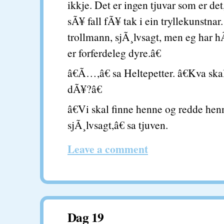
ikkje. Det er ingen tjuvar som er de
sÃ¥ fall fÃ¥ tak i ein tryllekunstnar.
trollmann, sjÃ¸lvsagt, men eg har h
er forferdeleg dyre.â€
â€Ã…,â€ sa Heltepetter. â€Kva skal
dÃ¥?â€
â€Vi skal finne henne og redde hen
sjÃ¸lvsagt,â€ sa tjuven.
Leave a comment
Dag 19