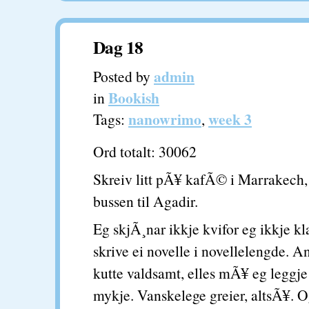
Dag 18
admin
Posted by
Bookish
in
nanowrimo
week 3
Tags:
,
Ord totalt: 30062
Skreiv litt pÃ¥ kafÃ© i Marrakech,
bussen til Agadir.
Eg skjÃ¸nar ikkje kvifor eg ikkje k
skrive ei novelle i novellelengde. 
kutte valdsamt, elles mÃ¥ eg leggje 
mykje. Vanskelege greier, altsÃ¥. 