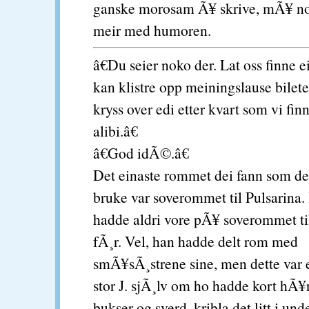
ganske morosam Ã¥ skrive, mÃ¥ nok
meir med humoren.
â€Du seier noko der. Lat oss finne ei
kan klistre opp meiningslause bilete
kryss over edi etter kvart som vi finn
alibi.â€
â€God idÃ©.â€
Det einaste rommet dei fann som d
bruke var soverommet til Pulsarina.
hadde aldri vore pÃ¥ soverommet til
fÃ¸r. Vel, han hadde delt rom med
smÃ¥sÃ¸strene sine, men dette var 
stor J. sjÃ¸lv om ho hadde kort hÃ
bukser og sverd, kribla det litt i und