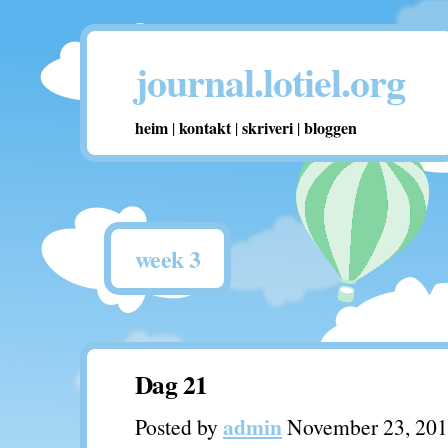
journal.lotiel.org
heim
kontakt
skriveri
bloggen
|
|
|
week 3
Dag 21
admin
Posted by
November 23, 20