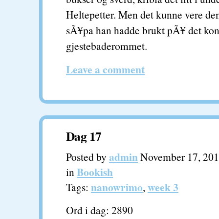
Heltepetter. Men det kunne vere de
sÃ¥pa han hadde brukt pÃ¥ det ko
gjestebaderommet.
Leave a comment
Dag 17
admin
Posted by
November 17, 20
Bookish
in
nanowrimo
week 3
Tags:
,
Ord i dag: 2890