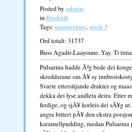
admin
Posted by
Bookish
in
nanowrimo
week 3
Tags:
,
Ord totalt: 31737
Buss Agadir-Laayoune. Yay. Ti tima
Pulsarina hadde Ã²g bede dei konge
skreddarane om Ã¥ sy innbrotskosty
Svarte ettersitjande drakter og maa
dekka dei lyse andleta deira. Etter 
ferdige, og sjÃ¥ korleis dei sÃ¥g ut.
angra bittert pÃ¥ den ekstra porsj
karamellpudding, medan Pulsarina 