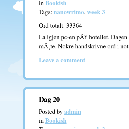
Bookish
in
nanowrimo
week 3
Tags:
,
Ord totalt: 33364
La igjen pc-en pÃ¥ hotellet. Dagen v
mÃ¸te. Nokre handskrivne ord i not
Leave a comment
Dag 20
admin
Posted by
Bookish
in