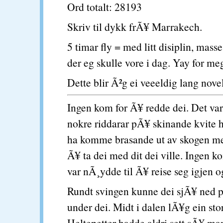
Ord totalt: 28193
Skriv til dykk frÃ¥ Marrakech.
5 timar fly = med litt disiplin, mass
der eg skulle vore i dag. Yay for me
Dette blir Ã²g ei veeeldig lang nove
Ingen kom for Ã¥ redde dei. Det var
nokre riddarar pÃ¥ skinande kvite h
ha komme brasande ut av skogen me
Ã¥ ta dei med dit dei ville. Ingen k
var nÃ¸ydde til Ã¥ reise seg igjen 
Rundt svingen kunne dei sjÃ¥ ned 
under dei. Midt i dalen lÃ¥g ein stor
Heltepetter hadde aldri sett sÃ¥ ma