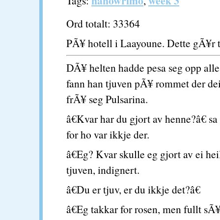
nanowrimo
week 3
Tags:
,
Ord totalt: 33364
PÃ¥ hotell i Laayoune. Dette gÃ¥r t
DÃ¥ helten hadde pesa seg opp alle
fann han tjuven pÃ¥ rommet der dei
frÃ¥ seg Pulsarina.
â€Kvar har du gjort av henne?â€ sa
for ho var ikkje der.
â€Eg? Kvar skulle eg gjort av ei heil
tjuven, indignert.
â€Du er tjuv, er du ikkje det?â€
â€Eg takkar for rosen, men fullt sÃ