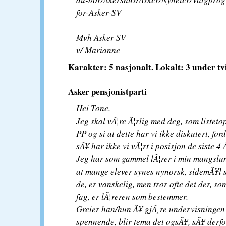
for-Asker-SV
Mvh Asker SV
v/ Marianne
Karakter: 5 nasjonalt. Lokalt: 3 under tv
Asker pensjonistparti
Hei Tone.
Jeg skal vÃ¦re Ã¦rlig med deg, som listeto
PP og si at dette har vi ikke diskutert, for
sÃ¥ har ikke vi vÃ¦rt i posisjon de siste 4
Jeg har som gammel lÃ¦rer i min mangslu
at mange elever synes nynorsk, sidemÃ¥l s
de, er vanskelig, men tror ofte det der, so
fag, er lÃ¦reren som bestemmer.
Greier han/hun Ã¥ gjÃ¸re undervisningen 
spennende, blir tema det ogsÃ¥, sÃ¥ derf