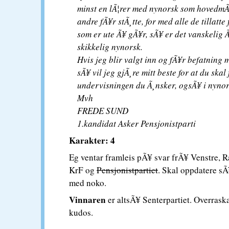
minst en lÃ¦rer med nynorsk som hovedmÃ¥
andre fÃ¥r stÃ¸tte, for med alle de tillatte
som er ute Ã¥ gÃ¥r, sÃ¥ er det vanskelig 
skikkelig nynorsk.
Hvis jeg blir valgt inn og fÃ¥r befatning 
sÃ¥ vil jeg gjÃ¸re mitt beste for at du skal
undervisningen du Ã¸nsker, ogsÃ¥ i nynor
Mvh
FREDE SUND
1.kandidat Asker Pensjonistparti
Karakter: 4
Eg ventar framleis pÃ¥ svar frÃ¥ Venstre, R
KrF og
Pensjonistpartiet
. Skal oppdatere sÃ
med noko.
Vinnaren
er altsÃ¥ Senterpartiet. Overras
kudos.