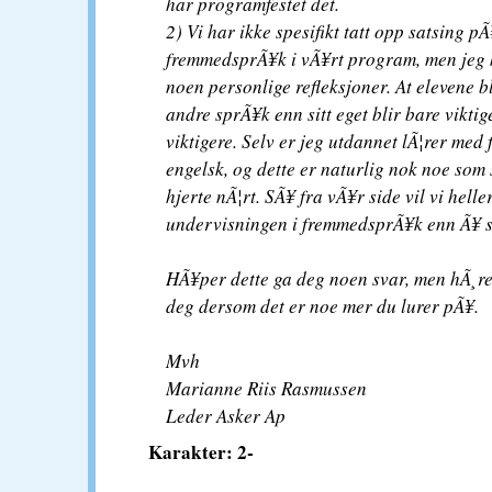
har programfestet det.
2) Vi har ikke spesifikt tatt opp satsing p
fremmedsprÃ¥k i vÃ¥rt program, men jeg 
noen personlige refleksjoner. At elevene bl
andre sprÃ¥k enn sitt eget blir bare viktig
viktigere. Selv er jeg utdannet lÃ¦rer med
engelsk, og dette er naturlig nok noe som 
hjerte nÃ¦rt. SÃ¥ fra vÃ¥r side vil vi helle
undervisningen i fremmedsprÃ¥k enn Ã¥ s
HÃ¥per dette ga deg noen svar, men hÃ¸re
deg dersom det er noe mer du lurer pÃ¥.
Mvh
Marianne Riis Rasmussen
Leder Asker Ap
Karakter: 2-