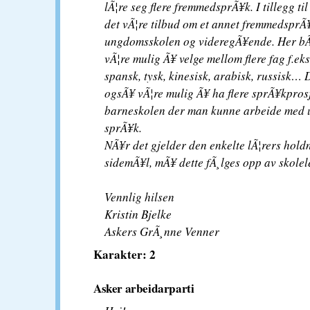
lÃ¦re seg flere fremmedsprÃ¥k. I tillegg til
det vÃ¦re tilbud om et annet fremmedsprÃ¥
ungdomsskolen og videregÃ¥ende. Her bÃ
vÃ¦re mulig Ã¥ velge mellom flere fag f.eks
spansk, tysk, kinesisk, arabisk, russisk… 
ogsÃ¥ vÃ¦re mulig Ã¥ ha flere sprÃ¥kprosj
barneskolen der man kunne arbeide med u
sprÃ¥k.
NÃ¥r det gjelder den enkelte lÃ¦rers holdn
sidemÃ¥l, mÃ¥ dette fÃ¸lges opp av skolel
Vennlig hilsen
Kristin Bjelke
Askers GrÃ¸nne Venner
Karakter: 2
Asker arbeidarparti