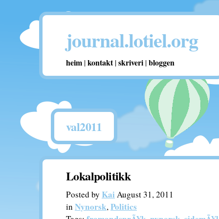
journal.lotiel.org
heim
kontakt
skriveri
bloggen
|
|
|
val2011
Lokalpolitikk
Kai
Posted by
August 31, 2011
Nynorsk
Politics
in
,
framandsprÃ¥k
nynorsk
sidemÃ¥l
Tags:
,
,