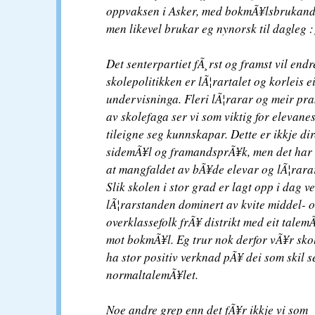
oppvaksen i Asker, med bokmÃ¥lsbrukande
men likevel brukar eg nynorsk til dagleg :
Det senterpartiet fÃ¸rst og framst vil endr
skolepolitikken er lÃ¦rartalet og korleis 
undervisninga. Fleri lÃ¦rarar og meir prak
av skolefaga ser vi som viktig for elevanes
tileigne seg kunnskapar. Dette er ikkje di
sidemÃ¥l og framandsprÃ¥k, men det har 
at mangfaldet av bÃ¥de elevar og lÃ¦rarar
Slik skolen i stor grad er lagt opp i dag v
lÃ¦rarstanden dominert av kvite middel- 
overklassefolk frÃ¥ distrikt med eit talem
mot bokmÃ¥l. Eg trur nok derfor vÃ¥r skol
ha stor positiv verknad pÃ¥ dei som skil s
normaltalemÃ¥let.
Noe andre grep enn det fÃ¥r ikkje vi som