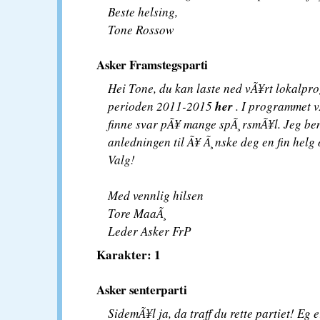
Beste helsing,
Tone Rossow
Asker Framstegsparti
Hei Tone, du kan laste ned vÃ¥rt lokalpr
her
perioden 2011-2015
. I programmet v
finne svar pÃ¥ mange spÃ¸rsmÃ¥l. Jeg ben
anledningen til Ã¥ Ã¸nske deg en fin helg
Valg!
Med vennlig hilsen
Tore MaaÃ¸
Leder Asker FrP
Karakter: 1
Asker senterparti
SidemÃ¥l ja, da traff du rette partiet! Eg 