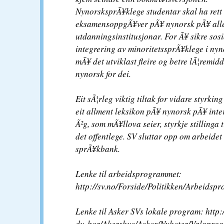
NynorsksprÃ¥klege studentar skal ha rett 
eksamensoppgÃ¥ver pÃ¥ nynorsk pÃ¥ all
utdanningsinstitusjonar. For Ã¥ sikre sosi
integrering av minoritetssprÃ¥klege i n
mÃ¥ det utviklast fleire og betre lÃ¦remid
nynorsk for dei.
Eit sÃ¦rleg viktig tiltak for vidare styrkin
eit allment leksikon pÃ¥ nynorsk pÃ¥ inter
Ã²g, som mÃ¥llova seier, styrkje stillinga 
det offentlege. SV sluttar opp om arbeidet
sprÃ¥kbank.
Lenke til arbeidsprogrammet:
http://sv.no/Forside/Politikken/Arbeidsp
Lenke til Asker SVs lokale program: http:
du-bor/Akershus/Asker/Nyheter/Valgprog