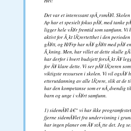
Hei!
Det var et interessant spÃ¸rsmÃ¥l. Skolen
Ap har et spesielt fokus pÃ¥, med tanke p
ligger hele vÃ¥r fremtid som samfunn. Vi 
aktivt for Ã¸kt lÃ¦rertetthet i den periode
gÃ¥tt, og H/Frp har nÃ¥ gÃ¥tt med pÃ¥ e
Ã¸kning. Men, har villet at dette skulle gÃ
har derfor i hvert budsjett forsÃ¸kt Ã¥ leg
for Ã¥ klare dette. Vi ser pÃ¥ lÃ¦reren som
viktigste ressursen i skolen. Vi vil ogsÃ¥ 
etterutdanning av alle lÃ¦rere, slik at de ti
har den kompetanse som er nÃ¸dvendig ti
barn og unge i vÃ¥rt samfunn.
1) sidemÃ¥l â€“ vi har ikke programfestet 
fjerne sidemÃ¥let fra undervisning i grun
har ingen planer om Ã¥ stÃ¸tte det. Jeg se