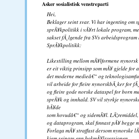
Asker sosialistisk venstreparti
Hei,
Beklager seint svar. Vi har ingenting om 
sprÃ¥kpolitikk i vÃ¥rt lokale program, me
sakset fÃ¸lgende fra SVs arbeidsprogram 
SprÃ¥kpolitikk:
Likestilling mellom mÃ¥lformene nynors
er eit viktig prinsipp som mÃ¥ gjelde for 
det moderne medieâ€“ og teknologisamfu
vil arbeide for fleire nynorskbÃ¸ker for f
og fleire gode norske dataspel for born m
sprÃ¥k og innhald. SV vil styrkje nynors
bÃ¥de
som hovudâ€“ og sidemÃ¥l. LÃ¦remiddel,
og dataprogram, skal finnast pÃ¥ begge 
Forlaga mÃ¥ straffast dersom nynorske l
kjem seinare enn bokmÃ¥lsversjonen.