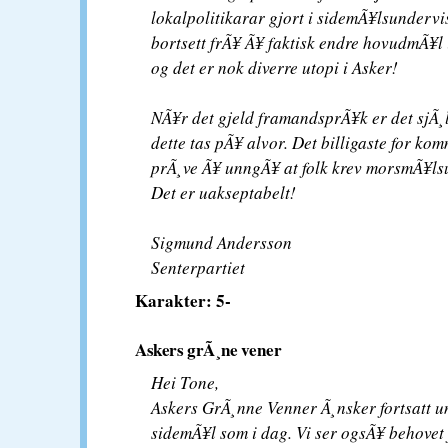
lokalpolitikarar gjort i sidemÃ¥lsundervi
bortsett frÃ¥ Ã¥ faktisk endre hovudmÃ¥l
og det er nok diverre utopi i Asker!
NÃ¥r det gjeld framandsprÃ¥k er det sjÃ¸l
dette tas pÃ¥ alvor. Det billigaste for k
prÃ¸ve Ã¥ unngÃ¥ at folk krev morsmÃ¥ls
Det er uakseptabelt!
Sigmund Andersson
Senterpartiet
Karakter: 5-
Askers grÃ¸ne vener
Hei Tone,
Askers GrÃ¸nne Venner Ã¸nsker fortsatt u
sidemÃ¥l som i dag. Vi ser ogsÃ¥ behovet