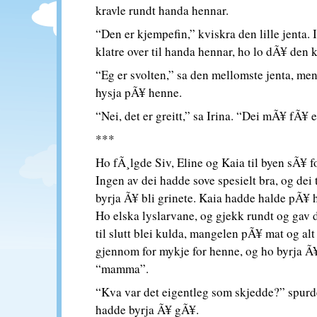
kravle rundt handa hennar.
“Den er kjempefin,” kviskra den lille jenta. I
klatre over til handa hennar, ho lo dÃ¥ den k
“Eg er svolten,” sa den mellomste jenta, men
hysja pÃ¥ henne.
“Nei, det er greitt,” sa Irina. “Dei mÃ¥ fÃ¥ e
***
Ho fÃ¸lgde Siv, Eline og Kaia til byen sÃ¥ for
Ingen av dei hadde sove spesielt bra, og dei
byrja Ã¥ bli grinete. Kaia hadde halde pÃ¥ 
Ho elska lyslarvane, og gjekk rundt og gav
til slutt blei kulda, mangelen pÃ¥ mat og al
gjennom for mykje for henne, og ho byrja Ã¥
“mamma”.
“Kva var det eigentleg som skjedde?” spurd
hadde byrja Ã¥ gÃ¥.