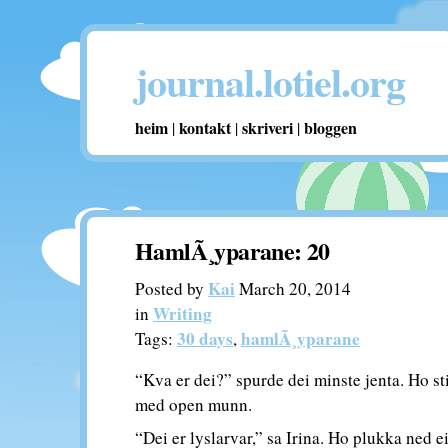
journal.lotiel.org
heim
kontakt
skriveri
bloggen
|
|
|
HamlÃ¸yparane: 20
Kai
Posted by
March 20, 2014
Writing
in
30 days
hamlÃ¸yparane
Tags:
,
“Kva er dei?” spurde dei minste jenta. Ho sti
med open munn.
“Dei er lyslarvar,” sa Irina. Ho plukka ned e