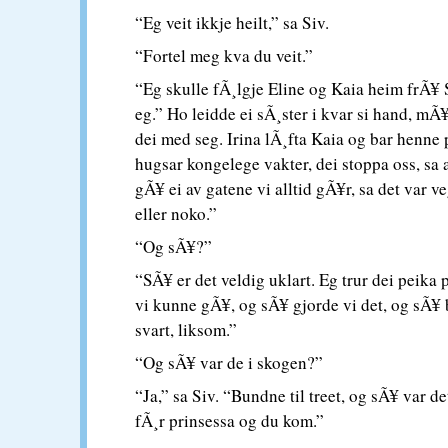
“Eg veit ikkje heilt,” sa Siv.
“Fortel meg kva du veit.”
“Eg skulle fÃ¸lgje Eline og Kaia heim frÃ¥
eg.” Ho leidde ei sÃ¸ster i kvar si hand, mÃ¥
dei med seg. Irina lÃ¸fta Kaia og bar henne
hugsar kongelege vakter, dei stoppa oss, sa 
gÃ¥ ei av gatene vi alltid gÃ¥r, sa det var v
eller noko.”
“Og sÃ¥?”
“SÃ¥ er det veldig uklart. Eg trur dei peika
vi kunne gÃ¥, og sÃ¥ gjorde vi det, og sÃ¥ b
svart, liksom.”
“Og sÃ¥ var de i skogen?”
“Ja,” sa Siv. “Bundne til treet, og sÃ¥ var de
fÃ¸r prinsessa og du kom.”