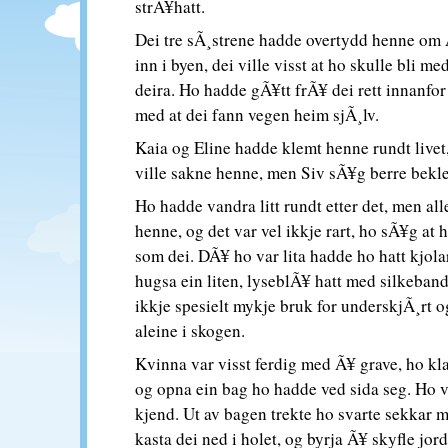
strÃ¥hatt.
Dei tre sÃ¸strene hadde overtydd henne om 
inn i byen, dei ville visst at ho skulle bli me
deira. Ho hadde gÃ¥tt frÃ¥ dei rett innanfo
med at dei fann vegen heim sjÃ¸lv.
Kaia og Eline hadde klemt henne rundt livet,
ville sakne henne, men Siv sÃ¥g berre bekle
Ho hadde vandra litt rundt etter det, men all
henne, og det var vel ikkje rart, ho sÃ¥g at 
som dei. DÃ¥ ho var lita hadde ho hatt kjola
hugsa ein liten, lyseblÃ¥ hatt med silkeban
ikkje spesielt mykje bruk for underskjÃ¸rt 
aleine i skogen.
Kvinna var visst ferdig med Ã¥ grave, ho kla
og opna ein bag ho hadde ved sida seg. Ho 
kjend. Ut av bagen trekte ho svarte sekkar m
kasta dei ned i holet, og byrja Ã¥ skyfle jo