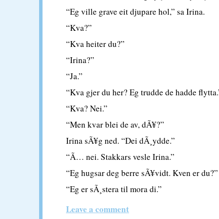
“Eg ville grave eit djupare hol,” sa Irina.
“Kva?”
“Kva heiter du?”
“Irina?”
“Ja.”
“Kva gjer du her? Eg trudde de hadde flytta.
“Kva? Nei.”
“Men kvar blei de av, dÃ¥?”
Irina sÃ¥g ned. “Dei dÃ¸ydde.”
“Ã… nei. Stakkars vesle Irina.”
“Eg hugsar deg berre sÃ¥vidt. Kven er du?”
“Eg er sÃ¸stera til mora di.”
Leave a comment