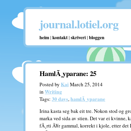
journal.lotiel.org
heim
kontakt
skriveri
bloggen
|
|
|
HamlÃ¸yparane: 25
Kai
Posted by
March 25, 2014
Writing
in
30 days
hamlÃ¸yparane
Tags:
,
Irina kasta seg bak eit tre. Nokon stod og gro
marka ved sida av stien. Det var ei kvinne, 
fÃ¸rti Ã¥r gammal, korrekt i kjole, etter det 