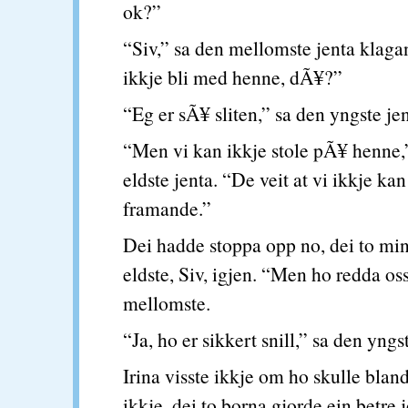
ok?”
“Siv,” sa den mellomste jenta klaga
ikkje bli med henne, dÃ¥?”
“Eg er sÃ¥ sliten,” sa den yngste jen
“Men vi kan ikkje stole pÃ¥ henne,
eldste jenta. “De veit at vi ikkje ka
framande.”
Dei hadde stoppa opp no, dei to min
eldste, Siv, igjen. “Men ho redda oss
mellomste.
“Ja, ho er sikkert snill,” sa den yngs
Irina visste ikkje om ho skulle bland
ikkje, dei to borna gjorde ein betre