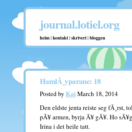
journal.lotiel.org
heim
kontakt
skriveri
bloggen
|
|
|
< Previous
HamlÃ¸yparane: 18
Kai
Posted by
March 18, 2014
Den eldste jenta reiste seg fÃ¸rst, t
pÃ¥ armen, byrja Ã¥ gÃ¥. Ho sÃ¥g
Irina i det heile tatt.