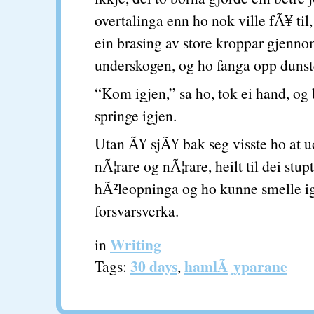
overtalinga enn ho nok ville fÃ¥ ti
ein brasing av store kroppar gjenn
underskogen, og ho fanga opp dunst
“Kom igjen,” sa ho, tok ei hand, og
springe igjen.
Utan Ã¥ sjÃ¥ bak seg visste ho at 
nÃ¦rare og nÃ¦rare, heilt til dei stu
hÃ²leopninga og ho kunne smelle i
forsvarsverka.
Writing
in
30 days
hamlÃ¸yparane
Tags:
,