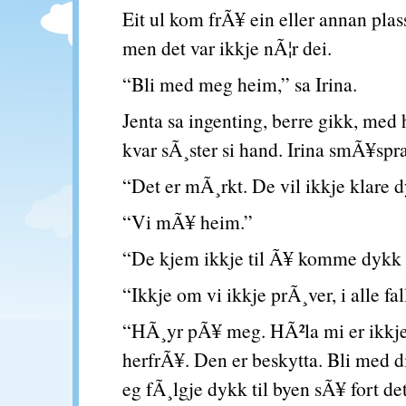
Eit ul kom frÃ¥ ein eller annan plas
men det var ikkje nÃ¦r dei.
“Bli med meg heim,” sa Irina.
Jenta sa ingenting, berre gikk, med
kvar sÃ¸ster si hand. Irina smÃ¥spra
“Det er mÃ¸rkt. De vil ikkje klare d
“Vi mÃ¥ heim.”
“De kjem ikkje til Ã¥ komme dykk
“Ikkje om vi ikkje prÃ¸ver, i alle fal
“HÃ¸yr pÃ¥ meg. HÃ²la mi er ikkje
herfrÃ¥. Den er beskytta. Bli med di
eg fÃ¸lgje dykk til byen sÃ¥ fort det 