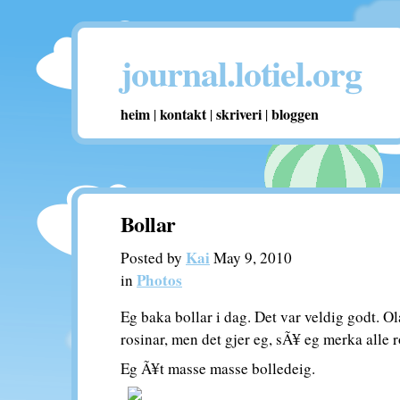
journal.lotiel.org
heim
kontakt
skriveri
bloggen
|
|
|
Bollar
Kai
Posted by
May 9, 2010
Photos
in
Eg baka bollar i dag. Det var veldig godt. Ol
rosinar, men det gjer eg, sÃ¥ eg merka alle 
Eg Ã¥t masse masse bolledeig.