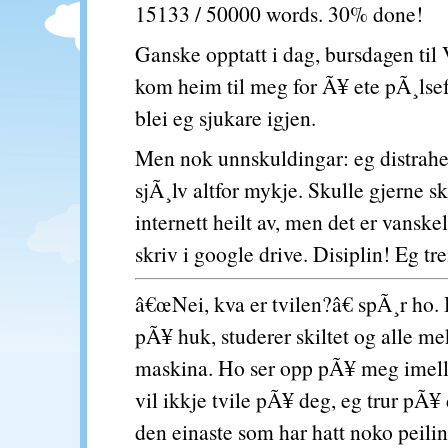
15133 / 50000 words. 30% done!
Ganske opptatt i dag, bursdagen til
kom heim til meg for Ã¥ ete pÃ¸lsef
blei eg sjukare igjen.
Men nok unnskuldingar: eg distrah
sjÃ¸lv altfor mykje. Skulle gjerne s
internett heilt av, men det er vansk
skriv i google drive. Disiplin! Eg tr
â€œNei, kva er tvilen?â€ spÃ¸r ho. 
pÃ¥ huk, studerer skiltet og alle m
maskina. Ho ser opp pÃ¥ meg ime
vil ikkje tvile pÃ¥ deg, eg trur pÃ¥
den einaste som har hatt noko peil