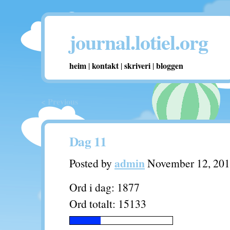
journal.lotiel.org
heim
kontakt
skriveri
bloggen
|
|
|
< Previous
Dag 11
admin
Posted by
November 12, 20
Ord i dag: 1877
Ord totalt: 15133