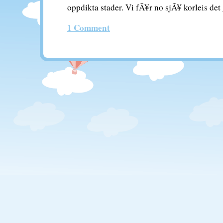
oppdikta stader. Vi fÃ¥r no sjÃ¥ korleis det
1 Comment