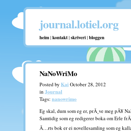
journal.lotiel.org
heim
kontakt
skriveri
bloggen
|
|
|
NaNoWriMo
Kai
Posted by
October 28, 2012
Journal
in
nanowrimo
Tags:
Eg skal, dum som eg er, prÃ¸ve meg pÃ¥ NaN
Samtidig som eg redigerer boka om Erle frÃ¥
Ã…rts bok er ei novellesamling som eg kallar