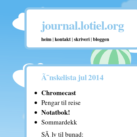
journal.lotiel.org
heim
kontakt
skriveri
bloggen
|
|
|
Ã˜nskelista jul 2014
Chromecast
Pengar til reise
Notatbok!
Sommardekk
SÃ¸lv til bunad: